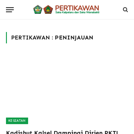
PERTIKAWAN :
PENINJAUAN
KEGIATAN
Kadishut Kalsel Dampingi Dirjen PKTL