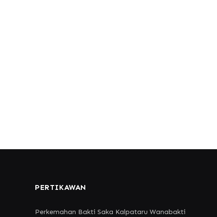
PERTIKAWAN
Perkemahan Bakti Saka Kalpataru Wanabakti