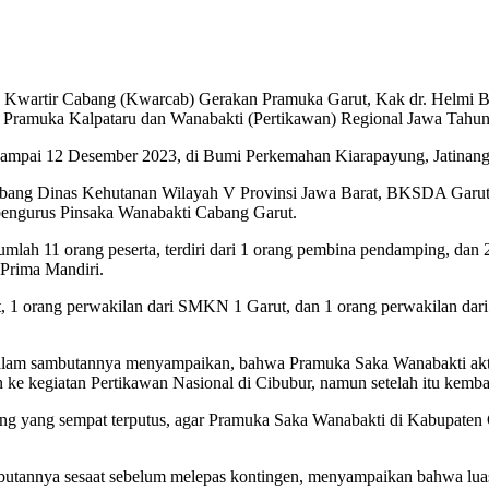
 Kwartir Cabang (Kwarcab) Gerakan Pramuka Garut, Kak dr. Helmi 
 Pramuka Kalpataru dan Wanabakti (Pertikawan) Regional Jawa Tahun
 sampai 12 Desember 2023, di Bumi Perkemahan Kiarapayung, Jatinan
t, Cabang Dinas Kehutanan Wilayah V Provinsi Jawa Barat, BKSDA Gar
engurus Pinsaka Wanabakti Cabang Garut.
ah 11 orang peserta, terdiri dari 1 orang pembina pendamping, dan 2 o
Prima Mandiri.
, 1 orang perwakilan dari SMKN 1 Garut, dan 1 orang perwakilan da
m sambutannya menyampaikan, bahwa Pramuka Saka Wanabakti aktif te
e kegiatan Pertikawan Nasional di Cibubur, namun setelah itu kembali
yang sempat terputus, agar Pramuka Saka Wanabakti di Kabupaten Gar
tannya sesaat sebelum melepas kontingen, menyampaikan bahwa luas h