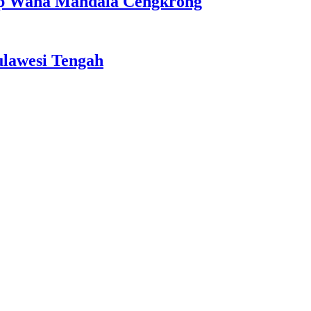
amp Wana Mandala Cengkrong
ulawesi Tengah