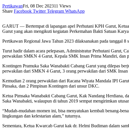
Pertikawan
Fri, 08 Dec 2023
11
Views
Share
Facebook
Twitter
Telegram
WhatsApp
GARUT — Bertempat di lapangan apel Perhutani KPH Garut, Ketua
Garut yang akan mengikuti kegiatan Perkemahan Bakti Satuan Karya
Pertikawan Regional Jawa Tahun 2023 dilaksanakan pada tanggal 8
Turut hadir dalam acara pelepasan, Administratur Perhutani Garu
perwakilan SMKN 4 Garut, Kepala SMK Insan Prima Mandiri, dan p
Kontingen Pramuka Saka Wanabakti Cabang Garut yang dilepas berjuml
perwakilan dari SMKN 4 Garut, 3 orang perwakilan dari SMK Insan 
Kemudian 2 orang perwakilan dari Racana Wiyata Mandala IPI Garut
Pinsaka, dan 2 Pimpinan Kontingen dari unsur DKC.
Ketua Pimsaka Wanabakti Cabang Garut, Kak Nandang Herdiana, dala
Saka Wanabakti, walaupun di tahun 2019 sempat mengirimkan utusan k
“Mudah-mudahan momen ini, bisa menyatukan kembali benang-benang 
lingkungan dan kelestarian alam,” tuturnya.
Sementara, Ketua Kwarcab Garut kak dr. Helmi Budiman dalam sambu