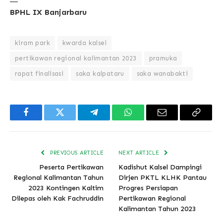
BPHL IX Banjarbaru
kiram park
kwarda kalsel
pertikawan regional kalimantan 2023
pramuka
rapat finalisasi
saka kalpataru
saka wanabakti
Facebook
Twitter
Telegram
WhatsApp
Email
Copy
Link
PREVIOUS ARTICLE
NEXT ARTICLE
Peserta Pertikawan
Kadishut Kalsel Dampingi
Regional Kalimantan Tahun
Dirjen PKTL KLHK Pantau
2023 Kontingen Kaltim
Progres Persiapan
Dilepas oleh Kak Fachruddin
Pertikawan Regional
Kalimantan Tahun 2023