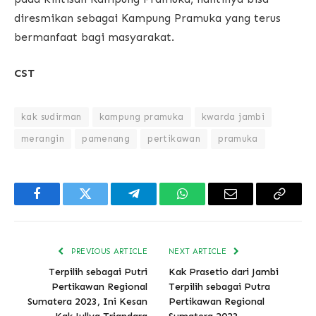
diresmikan sebagai Kampung Pramuka yang terus
bermanfaat bagi masyarakat.
CST
kak sudirman
kampung pramuka
kwarda jambi
merangin
pamenang
pertikawan
pramuka
Facebook
Twitter
Telegram
WhatsApp
Email
Copy
Link
PREVIOUS ARTICLE
NEXT ARTICLE
Terpilih sebagai Putri
Kak Prasetio dari Jambi
Pertikawan Regional
Terpilih sebagai Putra
Sumatera 2023, Ini Kesan
Pertikawan Regional