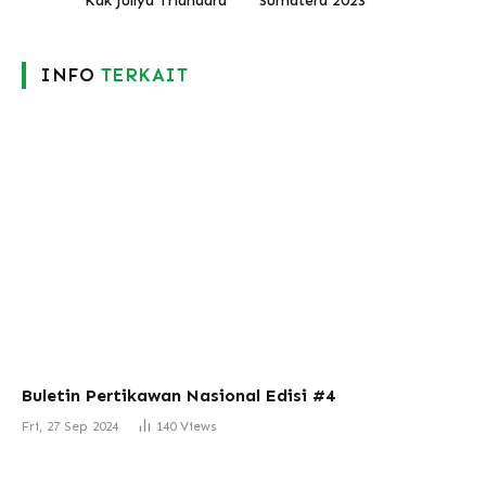
Kak Jullya Triandara
Sumatera 2023
INFO
TERKAIT
Buletin Pertikawan Nasional Edisi #4
Fri, 27 Sep 2024
140
Views