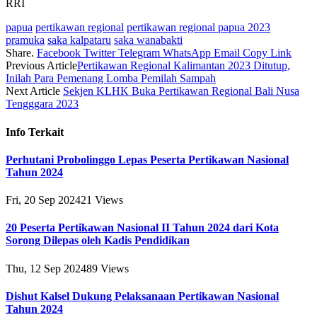
RRI
papua
pertikawan regional
pertikawan regional papua 2023
pramuka
saka kalpataru
saka wanabakti
Share.
Facebook
Twitter
Telegram
WhatsApp
Email
Copy Link
Previous Article
Pertikawan Regional Kalimantan 2023 Ditutup,
Inilah Para Pemenang Lomba Pemilah Sampah
Next Article
Sekjen KLHK Buka Pertikawan Regional Bali Nusa
Tengggara 2023
Info
Terkait
Perhutani Probolinggo Lepas Peserta Pertikawan Nasional
Tahun 2024
Fri, 20 Sep 2024
21
Views
20 Peserta Pertikawan Nasional II Tahun 2024 dari Kota
Sorong Dilepas oleh Kadis Pendidikan
Thu, 12 Sep 2024
89
Views
Dishut Kalsel Dukung Pelaksanaan Pertikawan Nasional
Tahun 2024