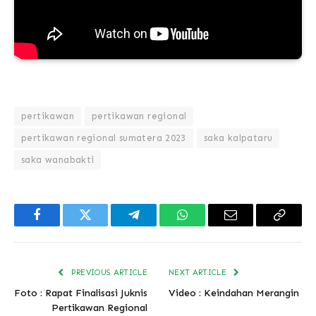
pertikawan
pertikawan regional
pertikawan regional sumatera 2023
saka kalpataru
saka wanabakti
Facebook
Twitter
Telegram
WhatsApp
Email
Copy
Link
PREVIOUS ARTICLE
NEXT ARTICLE
Foto : Rapat Finalisasi Juknis
Video : Keindahan Merangin
Pertikawan Regional