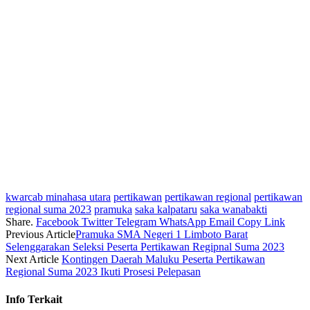
kwarcab minahasa utara
pertikawan
pertikawan regional
pertikawan
regional suma 2023
pramuka
saka kalpataru
saka wanabakti
Share.
Facebook
Twitter
Telegram
WhatsApp
Email
Copy Link
Previous Article
Pramuka SMA Negeri 1 Limboto Barat
Selenggarakan Seleksi Peserta Pertikawan Regipnal Suma 2023
Next Article
Kontingen Daerah Maluku Peserta Pertikawan
Regional Suma 2023 Ikuti Prosesi Pelepasan
Info
Terkait