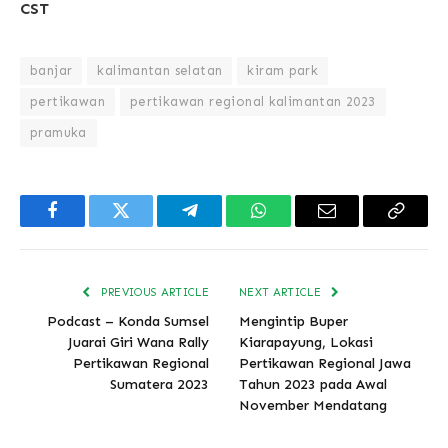
CST
banjar
kalimantan selatan
kiram park
pertikawan
pertikawan regional kalimantan 2023
pramuka
Facebook
Twitter
Telegram
WhatsApp
Email
Copy
Link
PREVIOUS ARTICLE
NEXT ARTICLE
Podcast – Konda Sumsel
Mengintip Buper
Juarai Giri Wana Rally
Kiarapayung, Lokasi
Pertikawan Regional
Pertikawan Regional Jawa
Sumatera 2023
Tahun 2023 pada Awal
November Mendatang